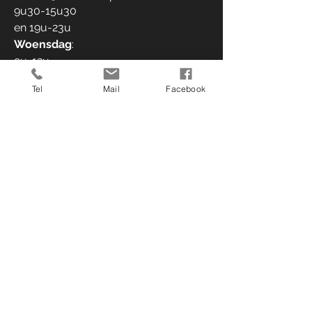
9u30-15u30
en 19u-23u
Woensdag
:
9u-12u
Donderdag
:
Tel
Mail
Facebook
9u30-15u30
en 19u-23u
Vrijdag
: 9u30-
16u30