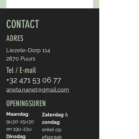
CONTACT
ADRES
Liezele-Dorp 114
2870 Puurs
Tel / E-mail
+32 471 53 06 77
aneta.nanet@gmail.com
OPENINGSUREN
Maandag
:
Zaterdag
&
9u30-15u30
zondag
:
en 19u-23u
enkel op
Dinsdag
:
afspraak