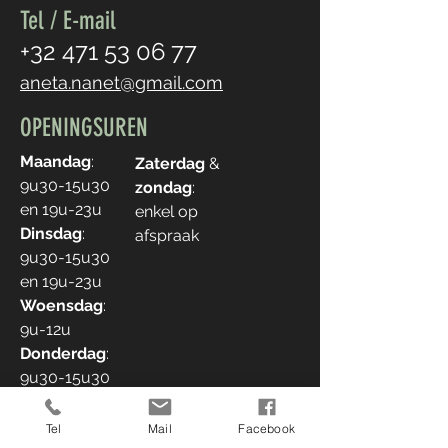
Tel / E-mail
+32 471 53 06 77
aneta.nanet@gmail.com
OPENINGSUREN
Maandag
:
Zaterdag
&
9u30-15u30
zondag
:
en 19u-23u
enkel op
Dinsdag
:
afspraak
9u30-15u30
en 19u-23u
Woensdag
:
9u-12u
Donderdag
:
9u30-15u30
en 19u-23u
Vrijdag
: 9u30-
Tel
Mail
Facebook