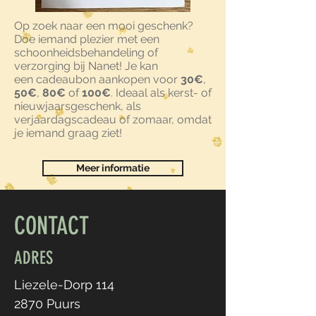
Op zoek naar een mooi geschenk?
Doe iemand plezier met een
schoonheidsbehandeling of
verzorging bij Nanet! Je kan
een cadeaubon aankopen voor
30€
,
50€
,
80€
of
100€
. Ideaal als kerst- of
nieuwjaarsgeschenk, als
verjaardagscadeau of zomaar, omdat
je iemand graag ziet!
Meer informatie
CONTACT
ADRES
Liezele-Dorp 114
2870 Puurs