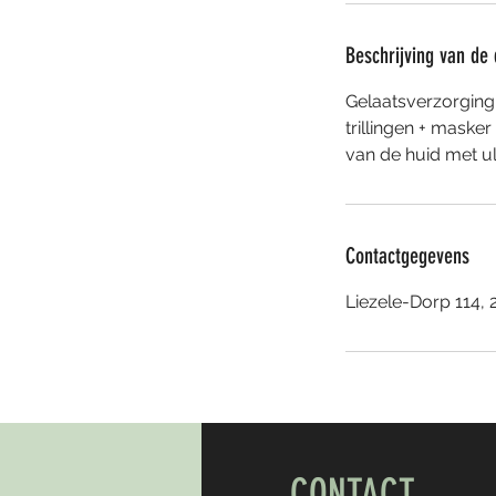
m
i
Beschrijving van de 
n
.
Gelaatsverzorging
trillingen + maske
Contactgegevens
Liezele-Dorp 114, 
CONTACT