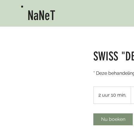
NaNeT
SWISS "D
* Deze behandelin
2
e
2 uur 10 min.
2
u
u
r
Nu boeken
1
0