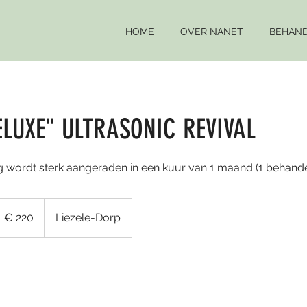
HOME
OVER NANET
BEHAND
ELUXE" ULTRASONIC REVIVAL
g wordt sterk aangeraden in een kuur van 1 maand (1 behande
20
uro
€ 220
Liezele-Dorp