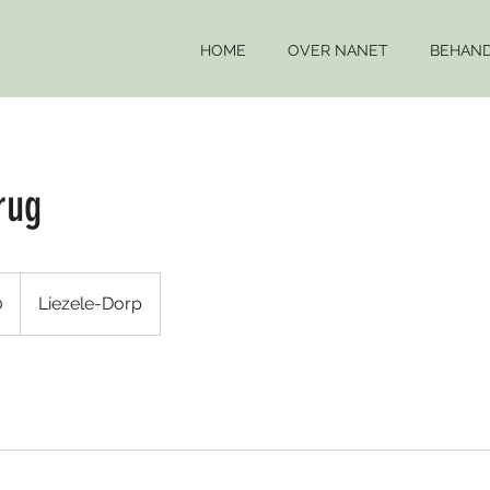
HOME
OVER NANET
BEHAND
rug
0
Liezele-Dorp